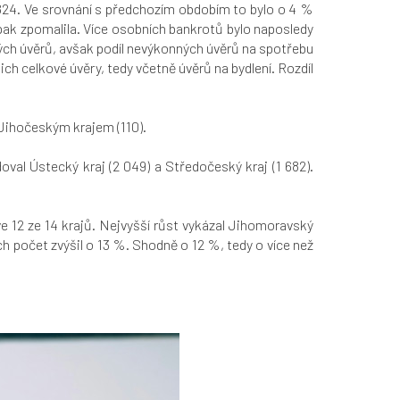
 824. Ve srovnání s předchozím obdobím to bylo o 4 %
pak zpomalila. Více osobních bankrotů bylo naposledy
ých úvěrů, avšak podíl nevýkonných úvěrů na spotřebu
ch celkové úvěry, tedy včetně úvěrů na bydlení. Rozdíl
 Jihočeským krajem (110).
val Ústecký kraj (2 049) a Středočeský kraj (1 682).
 12 ze 14 krajů. Nejvyšší růst vykázal Jihomoravský
ch počet zvýšil o 13 %. Shodně o 12 %, tedy o více než