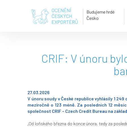
Budujeme hrdé
Česko
CRIF: V únoru byl
ba
27.03.2026
V únoru soudy v České republice vyhlásily 1 249
meziročně o 123 méně. Za posledních 12 měsíců 
společnost CRIF – Czech Credit Bureau na základ
„Od loňského března do konce února, tedy za posledn