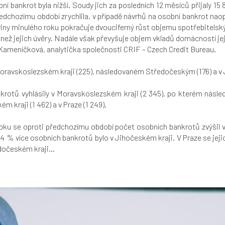
í bankrot byla nižší. Soudy jich za posledních 12 měsíců přijaly 15
edchozímu období zrychlila, v případě návrhů na osobní bankrot nao
viny minulého roku pokračuje dvouciferný růst objemu spotřebitelsk
 než jejich úvěry. Nadále však převyšuje objem vkladů domácností jeji
 Kameníčková, analytička společnosti CRIF – Czech Credit Bureau.
Moravskoslezském kraji (225), následovaném Středočeským (176) a v
rotů vyhlásily v Moravskoslezském kraji (2 345), po kterém následo
 kraji (1 462) a v Praze (1 249).
oku se oproti předchozímu období počet osobních bankrotů zvýšil ve
4 % více osobních bankrotů bylo v Jihočeském kraji. V Praze se jeji
dočeském kraji...