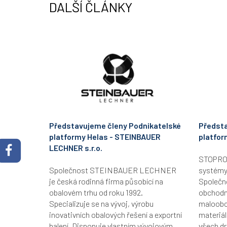
DALŠÍ ČLÁNKY
Představujeme členy Podnikatelské
Předsta
platformy Helas - STEINBAUER
platfor
LECHNER s.r.o.
STOPRO B
Společnost STEINBAUER LECHNER
systémy
je česká rodinná firma působící na
Společn
obalovém trhu od roku 1992.
obchodní
Specializuje se na vývoj, výrobu
maloobc
inovativních obalových řešení a exportní
materiál
balení. Disponuje vlastním vývojovým
všech dr