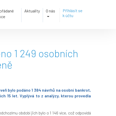
Přihlásit se
ořádané
Aktuality
O nás
k účtu
kce
eno 1 249 osobních
éně
oveň bylo podáno 1 384 návrhů na osobní bankrot,
h 15 let. Vyplývá to z analýzy, kterou provedla
dchozímu období jich bylo o 1 146 více, což odpovídá