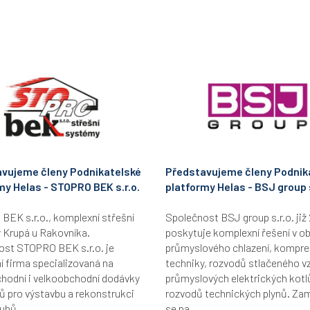
vujeme členy Podnikatelské
Představujeme členy Podnik
my Helas - STOPRO BEK s.r.o.
platformy Helas - BSJ group s
EK s.r.o., komplexní střešní
Společnost BSJ group s.r.o. již 
 Krupá u Rakovníka.
poskytuje komplexní řešení v ob
ost STOPRO BEK s.r.o. je
průmyslového chlazení, kompr
 firma specializovaná na
techniky, rozvodů stlačeného v
hodní i velkoobchodní dodávky
průmyslových elektrických kotl
ů pro výstavbu a rekonstrukci
rozvodů technických plynů. Za
uhů...
se na...