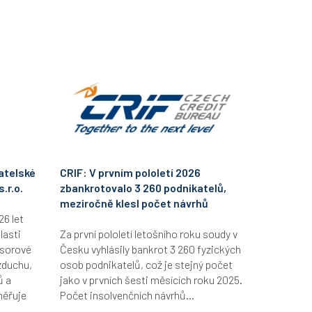
atelské
CRIF: V prvním pololetí 2026
.r.o.
zbankrotovalo 3 260 podnikatelů,
meziročně klesl počet návrhů
26 let
lasti
Za první pololetí letošního roku soudy v
esorové
Česku vyhlásily bankrot 3 260 fyzických
zduchu,
osob podnikatelů, což je stejný počet
ů a
jako v prvních šesti měsících roku 2025.
měřuje
Počet insolvenčních návrhů...