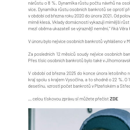
nárůstu o 8 %. Dynamika růstu počtu návrhů na osobn
více. Dynamika růstu osobních bankrotů se oproti př
v období od března roku 2020 do února 2021. Od polo
mírně klesá. Vklady domácností vykazují mírnější růst
mezi oběma ukazateli se výrazněji nemění,“
říká Věra
V únoru bylo nejvíce osobních bankrotů vyhlášeno v 
Za posledních 12 měsíců soudy nejvíce osobních bank
Přes tisíc osobních bankrotů bylo také v Jihomoravském
V období od března 2025 do konce února letošního r
kraj spolu s krajem Vysočina, a to shodně o 22 %. O 1
desetinu, vzrostl počet bankrotů v Plzeňském a Stře
... celou tiskovou zprávu si můžete přečíst
ZDE