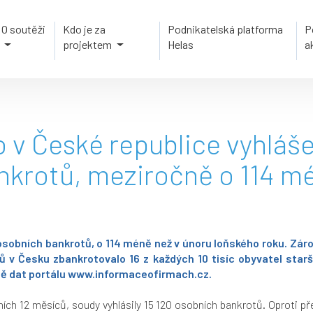
O soutěži
Kdo je za
Podnikatelská platforma
P
projektem
Helas
a
o v České republice vyhláš
nkrotů, meziročně o 114 m
 osobních bankrotů, o 114 méně než v únoru loňského roku. Zár
v Česku zbankrotovalo 16 z každých 10 tisíc obyvatel staršíc
ě dat portálu
www.informaceofirmach.cz
.
ích 12 měsíců, soudy vyhlásily 15 120 osobních bankrotů. Oproti pře