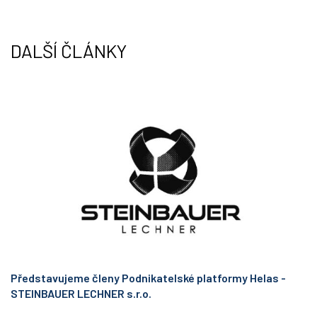
r
I
n
DALŠÍ ČLÁNKY
Představujeme členy Podnikatelské platformy Helas -
STEINBAUER LECHNER s.r.o.