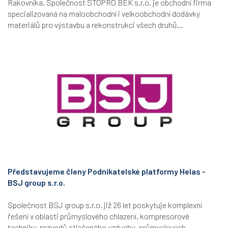
Rakovníka. Společnost STOPRO BEK s.r.o. je obchodní firma
specializovaná na maloobchodní i velkoobchodní dodávky
materiálů pro výstavbu a rekonstrukci všech druhů...
Představujeme členy Podnikatelské platformy Helas -
BSJ group s.r.o.
Společnost BSJ group s.r.o. již 26 let poskytuje komplexní
řešení v oblasti průmyslového chlazení, kompresorové
techniky, rozvodů stlačeného vzduchu, průmyslových