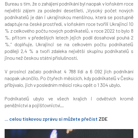
Bureau s tím, že o zahájení podnikání byl naopak v loňském roce
největší zájem za poslední desetiletí.
„Vysoký počet nových
podnikatelů je dán i ukrajinskou menšinou, která se postupně
adaptuje na české prostředí, v loňském roce tvořili Ukrajinci 10
% z celkového počtu nových podnikatelů, v roce 2022 to bylo 8
%, přitom v předešlých letech jejich podíl dosahoval pouhá 2
%,“
doplňuje. Ukrajinci se na celkovém počtu podnikatelů
podílejí 2,4 % a tvoří zdaleka největší skupinu podnikatelů s
jinou než českou státní příslušností.
V prosinci začalo podnikat 4 788 lidí a 6 092 jich podnikání
naopak ukončilo. Po čtyřech měsících, kdy podnikatelů v Česku
přibývalo, jich v posledním měsíci roku opět o 1 304 ubylo.
Podnikatelů ubylo ve všech krajích i odvětvích kromě
peněžnictví a pojišťovnictví...
... celou tiskovou zprávu si můžete přečíst
ZDE