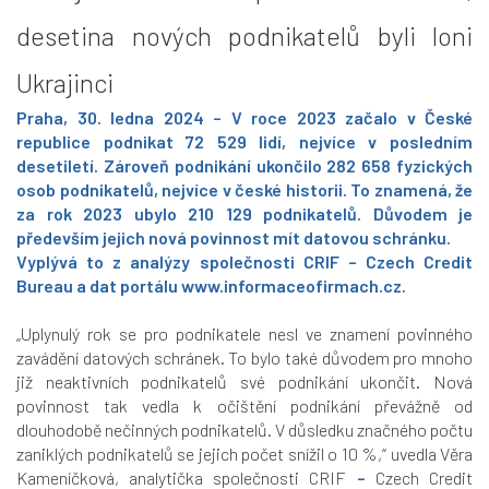
desetina nových podnikatelů byli loni
Ukrajinci
Praha, 30. ledna 2024 –
V roce 2023 začalo v České
republice podnikat 72 529 lidí, nejvíce v posledním
desetiletí. Zároveň podnikání ukončilo 282 658 fyzických
osob podnikatelů, nejvíce v české historii. To znamená, že
za rok 2023 ubylo 210 129 podnikatelů. Důvodem je
především jejich nová povinnost mít datovou schránku.
Vyplývá to z analýzy společnosti CRIF – Czech Credit
Bureau a dat portálu
www.informaceofirmach.cz
.
„Uplynulý rok se pro podnikatele nesl ve znamení povinného
zavádění datových schránek. To bylo také důvodem pro mnoho
již neaktivních podnikatelů své podnikání ukončit. Nová
povinnost
tak vedla k očištění podnikání převážně od
dlouhodobě nečinných podnikatelů. V důsledku značného počtu
zaniklých podnikatelů se jejich počet snížil o 10 %
,“
uvedla Věra
Kameníčková, analytička společnosti CRIF
–
Czech Credit