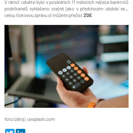
V rámci odvětví bylo v posledních 11 měsících nejvíce bankrotů
podnikatelů vyhlášeno stejně jako v předchozím období ve...
celou tiskovou zprávu si můžete přečíst
ZDE
foto/zdroj: unsplash.com
T
L