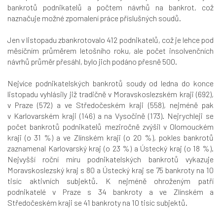
bankrotů podnikatelů a počtem návrhů na bankrot, což
naznačuje možné zpomalení práce příslušných soudů.
Jen v listopadu zbankrotovalo 412 podnikatelů, což je lehce pod
měsíčním průměrem letošního roku, ale počet insolvenčních
návrhů průměr přesáhl, bylo jich podáno přesně 500.
Nejvíce podnikatelských bankrotů soudy od ledna do konce
listopadu vyhlásily již tradičně v Moravskoslezském kraji (692),
v Praze (572) a ve Středočeském kraji (558), nejméně pak
v Karlovarském kraji (146) a na Vysočině (173). Nejrychleji se
počet bankrotů podnikatelů meziročně zvýšil v Olomouckém
kraji (o 31 %) a ve Zlínském kraji (o 20 %), pokles bankrotů
zaznamenal Karlovarský kraj (o 23 %) a Ústecký kraj (o 18 %).
Nejvyšší roční míru podnikatelských bankrotů vykazuje
Moravskoslezský kraj s 80 a Ústecký kraj se 75 bankroty na 10
tisíc aktivních subjektů. K nejméně ohroženým patří
podnikatelé v Praze s 34 bankroty a ve Zlínském a
Středočeském kraji se 41 bankroty na 10 tisíc subjektů.