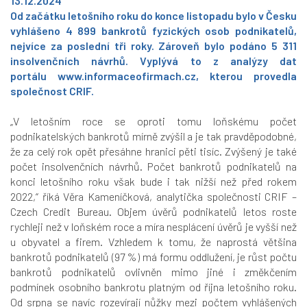
13.12.2024
Od začátku letošního roku do konce listopadu bylo v Česku
vyhlášeno 4 899 bankrotů fyzických osob podnikatelů,
nejvíce za poslední tři roky. Zároveň bylo podáno 5 311
insolvenčních návrhů. Vyplývá to z analýzy dat
portálu
www.informaceofirmach.cz
,
kterou provedla
společnost CRIF.
„V letošním roce se oproti tomu loňskému počet
podnikatelských bankrotů mírně zvýšil a je tak pravděpodobné,
že za celý rok opět přesáhne hranici pěti tisíc. Zvýšený je také
počet insolvenčních návrhů. Počet bankrotů podnikatelů na
konci letošního roku však bude i tak nižší než před rokem
2022,“
říká Věra Kameníčková, analytička společnosti CRIF –
Czech Credit Bureau. Objem úvěrů podnikatelů letos roste
rychleji než v loňském roce a míra nesplácení úvěrů je vyšší než
u obyvatel a firem. Vzhledem k tomu, že naprostá většina
bankrotů podnikatelů (97 %) má formu oddlužení, je růst počtu
bankrotů podnikatelů ovlivněn mimo jiné i změkčením
podmínek osobního bankrotu platným od října letošního roku.
Od srpna se navíc rozevírají nůžky mezi počtem vyhlášených