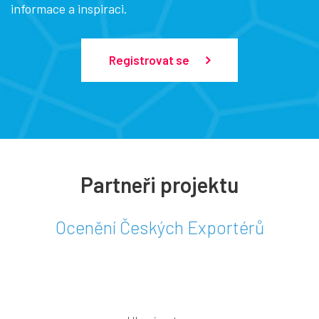
informace a inspiraci.
Registrovat se
Partneři projektu
Ocenění Českých Exportérů