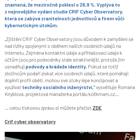
znamená, že meziročně poklesl o 26,9 %. Vyplývá to
z nejnovějšího
vydání studie CRIF Cyber Observatory,
která se zabývá zranitelností jednotlivců a firem vůči
kybernetickým útokům.
„Zjištění CRIF Cyber Observatory jsou důvodem k zamyšlení se
nad riziky spojenými s oběhem našich osobních údajů na
internetu. Zejména kontaktní údaje a přihlašovací údaje k
účtům jsou pro podvodníky stále atraktivnější, protože jim
usnadňují
podvody a krádeže identity
. Pokud se totiž
zločincům podaří získat více osobních údajů, které pomáhají
doplnit profil oběti, mohou své útoky lépe koncipovat a
využívat
techniky sociálního inženýrství,“
vysvětluje Romana
Knyblová, projektová manažerka portálu kolikmam.cz...
... celou tiskovou zprávu si můžete přečíst
ZDE
Crif cyber observatory