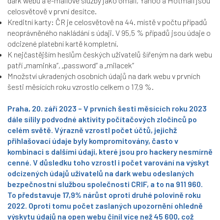
dark webu a e-mailové služby jako Gmail, Yahoo a Hotmail jsou
celosvětově v první desítce.
Kreditní karty: ČR je celosvětově na 44. místě v počtu případů
neoprávněného nakládání s údaji. V 95,5 % případů jsou údaje o
odcizené platební kartě kompletní.
K nejčastějším heslům českých uživatelů šířeným na dark webu
patří „maminka“, „password“ a „milacek“
Množství ukradených osobních údajů na dark webu v prvních
šesti měsících roku vzrostlo celkem o 17,9 %.
Praha, 20. září 2023 –
V prvních šesti měsících roku 2023
dále sílily podvodné aktivity počítačových zločinců po
celém světě. Výrazně vzrostl počet účtů, jejichž
přihlašovací údaje byly kompromitovány, často v
kombinaci s dalšími údaji, které jsou pro hackery nesmírně
cenné. V důsledku toho vzrostl i počet varování na výskyt
odcizených údajů uživatelů na dark webu odeslaných
bezpečnostní službou společnosti CRIF, a to na 911 960.
To představuje 17,9% nárůst oproti druhé polovině roku
2022. Oproti tomu počet zaslaných upozornění ohledně
výskytu údajů na open webu činil více než 45 600, což