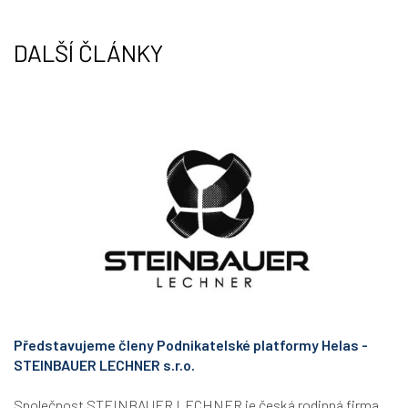
n
DALŠÍ ČLÁNKY
Představujeme členy Podnikatelské platformy Helas -
STEINBAUER LECHNER s.r.o.
Společnost STEINBAUER LECHNER je česká rodinná firma