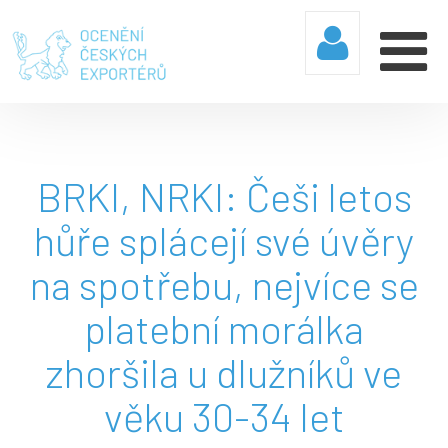
BRKI, NRKI: Češi letos
hůře splácejí své úvěry
na spotřebu, nejvíce se
platební morálka
zhoršila u dlužníků ve
věku 30-34 let