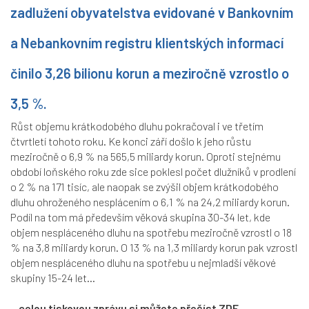
zadlužení obyvatelstva evidované v Bankovním
a Nebankovním registru klientských informací
činilo 3,26 bilionu korun a meziročně vzrostlo o
3,5 %.
Růst objemu krátkodobého dluhu pokračoval i ve třetím
čtvrtletí tohoto roku. Ke konci září došlo k jeho růstu
meziročně o 6,9 % na 565,5 miliardy korun. Oproti stejnému
období loňského roku zde sice poklesl počet dlužníků v prodlení
o 2 % na 171 tisíc, ale naopak se zvýšil objem krátkodobého
dluhu ohroženého nesplácením o 6,1 % na 24,2 miliardy korun.
Podíl na tom má především věková skupina 30-34 let, kde
objem nespláceného dluhu na spotřebu meziročně vzrostl o 18
% na 3,8 miliardy korun. O 13 % na 1,3 miliardy korun pak vzrostl
objem nespláceného dluhu na spotřebu u nejmladší věkové
skupiny 15-24 let...
...celou tiskovou zprávu si můžete přečíst ZDE