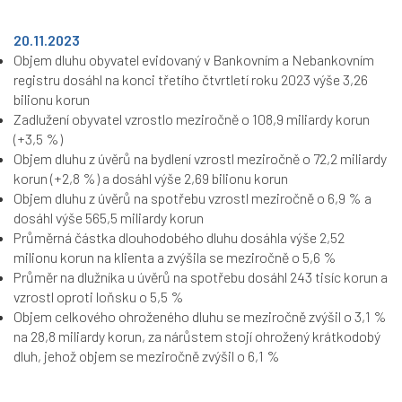
20.11.2023
Objem dluhu obyvatel evidovaný v Bankovním a Nebankovním
registru dosáhl na konci třetího čtvrtletí roku 2023 výše 3,26
bilionu korun
Zadlužení obyvatel vzrostlo meziročně o 108,9 miliardy korun
(+3,5 %)
Objem dluhu z úvěrů na bydlení vzrostl meziročně o 72,2 miliardy
korun (+2,8 %) a dosáhl výše 2,69 bilionu korun
Objem dluhu z úvěrů na spotřebu vzrostl meziročně o 6,9 % a
dosáhl výše 565,5 miliardy korun
Průměrná částka dlouhodobého dluhu dosáhla výše 2,52
milionu korun na klienta a zvýšila se meziročně o 5,6 %
Průměr na dlužníka u úvěrů na spotřebu dosáhl 243 tisíc korun a
vzrostl oproti loňsku o 5,5 %
Objem celkového ohroženého dluhu se meziročně zvýšil o 3,1 %
na 28,8 miliardy korun, za nárůstem stojí ohrožený krátkodobý
dluh, jehož objem se meziročně zvýšil o 6,1 %