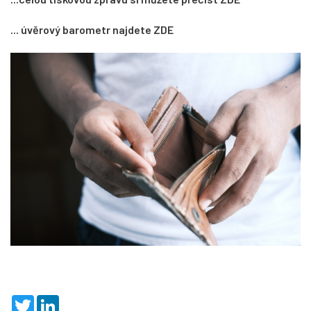
... úvěrový barometr najdete ZDE
T
L