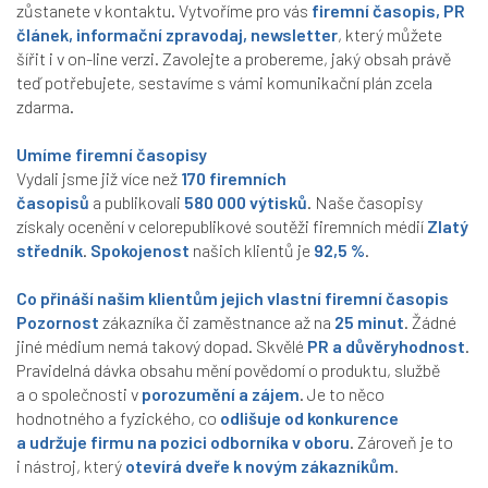
zůstanete v kontaktu. Vytvoříme pro vás
firemní časopis, PR
článek, informační zpravodaj, newsletter
, který můžete
šířit i v on-line verzi. Zavolejte a probereme, jaký obsah právě
teď potřebujete, sestavíme s vámi komunikační plán zcela
zdarma.
Umíme firemní časopisy
Vydali jsme již více než
170 firemních
časopisů
a publikovali
580 000 výtisků
. Naše časopisy
získaly ocenění v celorepublikové soutěži firemních médií
Zlatý
středník
.
Spokojenost
našich klientů je
92,5 %
.
Co přináší našim klientům jejich vlastní firemní časopis
Pozornost
zákazníka či zaměstnance až na
25 minut
. Žádné
jiné médium nemá takový dopad. Skvělé
PR a důvěryhodnost
.
Pravidelná dávka obsahu mění povědomí o produktu, službě
a o společnosti v
porozumění a zájem
. Je to něco
hodnotného a fyzického, co
odlišuje od konkurence
a udržuje firmu na pozici odborníka v oboru
. Zároveň je to
i nástroj, který
otevírá dveře k novým zákazníkům
.