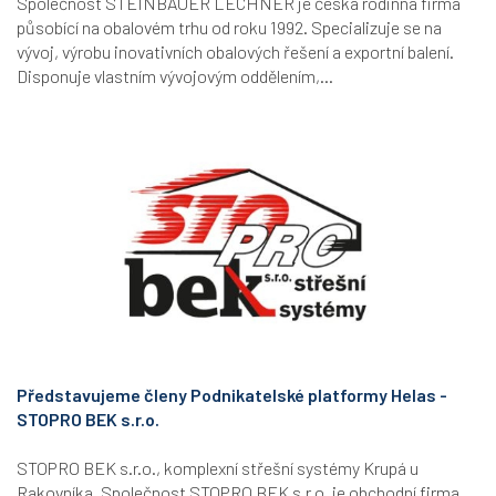
Společnost STEINBAUER LECHNER je česká rodinná firma
působící na obalovém trhu od roku 1992. Specializuje se na
vývoj, výrobu inovativních obalových řešení a exportní balení.
Disponuje vlastním vývojovým oddělením,...
Představujeme členy Podnikatelské platformy Helas -
STOPRO BEK s.r.o.
STOPRO BEK s.r.o., komplexní střešní systémy Krupá u
Rakovníka. Společnost STOPRO BEK s.r.o. je obchodní firma