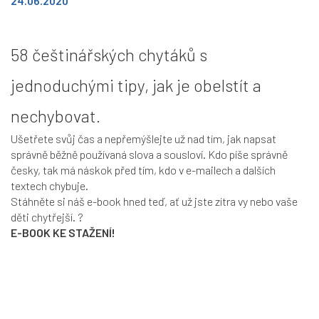
24.06.2020
58 češtinářských chytáků s
jednoduchými tipy, jak je obelstít a
nechybovat.
Ušetřete svůj čas a nepřemýšlejte už nad tím, jak napsat
správně běžně používaná slova a sousloví. Kdo píše správně
česky, tak má náskok před tím, kdo v e-mailech a dalších
textech chybuje.
Stáhněte si náš e-book hned teď, ať už jste zítra vy nebo vaše
děti chytřejší.
?
E-BOOK KE STAŽENÍ!