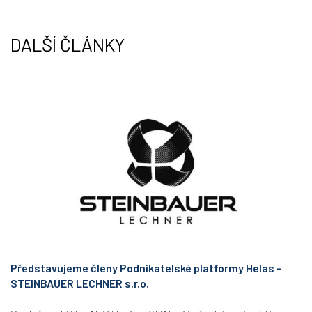
r
I
n
DALŠÍ ČLÁNKY
Představujeme členy Podnikatelské platformy Helas -
STEINBAUER LECHNER s.r.o.