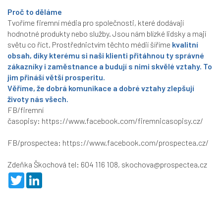
Proč to děláme
Tvoříme firemní média pro společnosti, které dodávají
hodnotné produkty nebo služby. Jsou nám blízké lidsky a mají
světu co říct. Prostřednictvím těchto médií šíříme
kvalitní
obsah, díky kterému si naši klienti přitáhnou ty správné
zákazníky i zaměstnance a budují s nimi skvělé vztahy. To
jim přináší větší prosperitu.
Věříme, že dobrá komunikace a dobré vztahy zlepšují
životy nás všech.
FB/firemní
časopisy:
https://www.facebook.com/firemnicasopisy.cz/
FB/prospectea:
https://www.facebook.com/prospectea.cz/
Zdeňka Škochová tel: 604 116 108, skochova@prospectea.cz
T
L
w
i
i
n
t
k
t
e
e
d